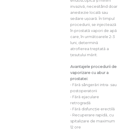
endoscopică și minim
invazivă, necesitând doar
anestezie locală sau
sedare ușoară. În timpul
procedurii, se injectează
în prostată vapori de apă
care, în următoarele 2-3
luni, determină
atrofierea treptată a
țesutului mărit.
Avantajele procedurii de
vaporizare cu abur a
prostatei:
•⁠ ⁠Fără sângerări intra- sau
postoperatorii
•⁠ ⁠Fără ejaculare
retrogradă
•⁠ ⁠Fără disfuncție erectilă
•⁠ ⁠Recuperare rapidă, cu
spitalizare de maximum
12 ore