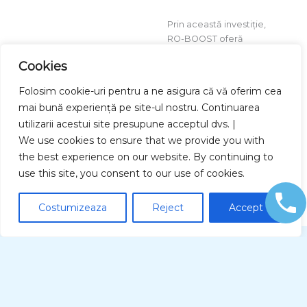
Prin această investiție,
RO-BOOST oferă
pacienților o alternativă
Cookies
sigură, eficientă și
confortabilă la
Folosim cookie-uri pentru a ne asigura că vă oferim cea
intervențiile clasice
mai bună experiență pe site-ul nostru. Continuarea
pentru adenomul de
utilizarii acestui site presupune acceptul dvs. |
prostată – o soluție care
combină știința cu
We use cookies to ensure that we provide you with
inovația medicală.
the best experience on our website. By continuing to
use this site, you consent to our use of cookies.
DETALII
Costumizeaza
Reject
Accept
TEHNOLOGIA