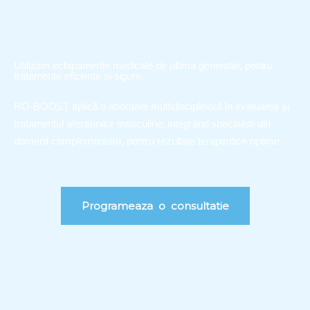
Utilizam echipamente medicale de ultima generatie, pentru
tratamente eficiente si sigure.
RO-BOOST aplică o abordare multidisciplinară în evaluarea și
tratamentul afecțiunilor masculine, integrând specialiști din
domenii complementare, pentru rezultate terapeutice optime.
Programeaza o consultatie