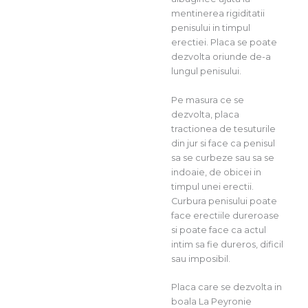
mentinerea rigiditatii
penisului in timpul
erectiei. Placa se poate
dezvolta oriunde de-a
lungul penisului.
Pe masura ce se
dezvolta, placa
tractionea de tesuturile
din jur si face ca penisul
sa se curbeze sau sa se
indoaie, de obicei in
timpul unei erectii.
Curbura penisului poate
face erectiile dureroase
si poate face ca actul
intim sa fie dureros, dificil
sau imposibil.
Placa care se dezvolta in
boala La Peyronie