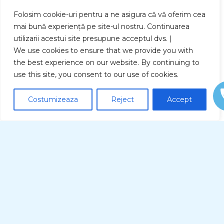
Erectiile pot
Folosim cookie-uri pentru a ne asigura că vă oferim cea
deveni
mai bună experiență pe site-ul nostru. Continuarea
dureroase
utilizarii acestui site presupune acceptul dvs. |
atunci cand se
We use cookies to ensure that we provide you with
dezvolta
cicatrici.
the best experience on our website. By continuing to
Faza cronica
use this site, you consent to our use of cookies.
Faza cronica apare
Costumizeaza
Reject
Accept
dupa ce s-a format
placa. De obicei,
faza cronica
incepe intre 12 si 18
luni de la prima
aparitie a
simptomelor
dumneavoastra. In
timpul acestei faze
Placa si curbura
penisului se pot