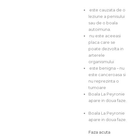
este cauzata de o
leziune a penisului
sau de o boala
autoimuna.
nu este aceeasi
placa care se
poate dezvolta in
arterele
organismului
este benigna – nu
este canceroasa si
nu reprezinta o
tumoare
Boala La Peyronie
apare in doua faze.
Boala La Peyronie
apare in doua faze.
Faza acuta