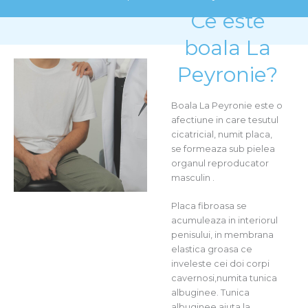
Ce este
boala La
Peyronie?
Boala La Peyronie este o
afectiune in care tesutul
cicatricial, numit placa,
se formeaza sub pielea
organul reproducator
masculin .
Placa fibroasa se
acumuleaza in interiorul
penisului, in membrana
elastica groasa ce
inveleste cei doi corpi
cavernosi,numita tunica
albuginee. Tunica
albuginee ajuta la