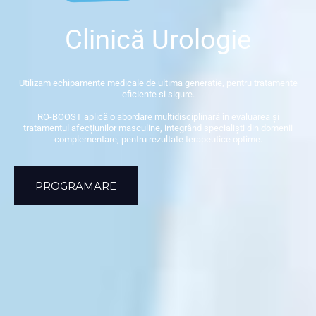
Clinică Urologie
Utilizam echipamente medicale de ultima generatie, pentru tratamente
eficiente si sigure.
RO-BOOST aplică o abordare multidisciplinară în evaluarea și
tratamentul afecțiunilor masculine, integrând specialiști din domenii
complementare, pentru rezultate terapeutice optime.
PROGRAMARE