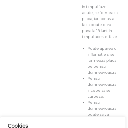
In timpul fazei
acute, se formeaza
placa, iar aceasta
faza poate dura
pana la 18 luni. In
timpul acestei faze
Poate aparea o
inflamatie si se
formeaza placa
pe penisul
dumneavoastra.
Penisul
dumneavoastra
incepe sa se
curbeze.
Penisul
dumneavoastra
poate sa va
doara fara
Cookies
erectie.